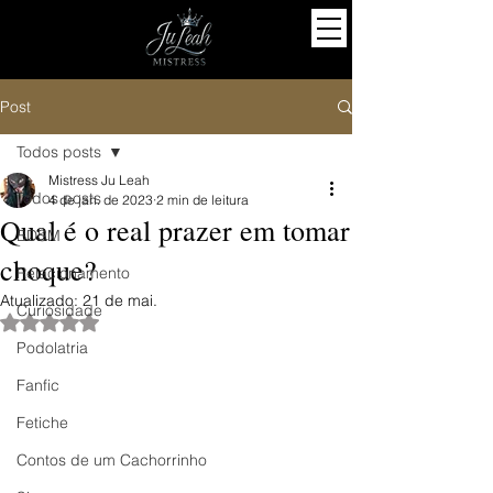
Post
Todos posts
Mistress Ju Leah
Todos posts
4 de jan. de 2023
2 min de leitura
Qual é o real prazer em tomar
BDSM
choque?
Relacionamento
Atualizado:
21 de mai.
Curiosidade
Avaliado com NaN de 5 estrelas.
Podolatria
Fanfic
Fetiche
Contos de um Cachorrinho