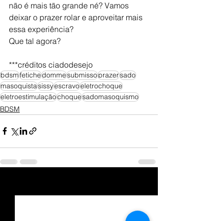
não é mais tão grande né? Vamos 
deixar o prazer rolar e aproveitar mais 
essa experiência? 
Que tal agora?
***créditos ciadodesejo
bdsm
fetiche
domme
submisso
prazer
sado
masoquista
sissy
escravo
eletrochoque
eletroestimulação
choque
sadomasoquismo
BDSM
Ver tudo
Posts recentes