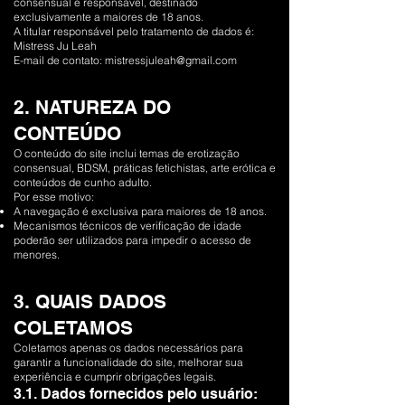
consensual e responsável, destinado
exclusivamente a maiores de 18 anos.
A titular responsável pelo tratamento de dados é:
Mistress Ju Leah
E-mail de contato: mistressjuleah@gmail.com
2. NATUREZA DO
CONTEÚDO
O conteúdo do site inclui temas de erotização
consensual, BDSM, práticas fetichistas, arte erótica e
conteúdos de cunho adulto.
Por esse motivo:
A navegação é exclusiva para maiores de 18 anos.
Mecanismos técnicos de verificação de idade
poderão ser utilizados para impedir o acesso de
menores.
3. QUAIS DADOS
COLETAMOS
Coletamos apenas os dados necessários para
garantir a funcionalidade do site, melhorar sua
experiência e cumprir obrigações legais.
3.1. Dados fornecidos pelo usuário: