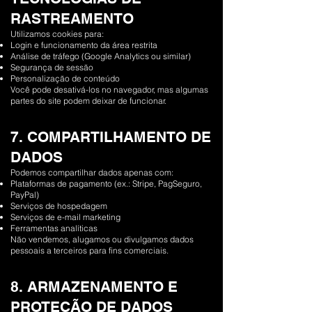
RASTREAMENTO
Utilizamos cookies para:
Login e funcionamento da área restrita
Análise de tráfego (Google Analytics ou similar)
Segurança de sessão
Personalização de conteúdo
Você pode desativá-los no navegador, mas algumas
partes do site podem deixar de funcionar.
7. COMPARTILHAMENTO DE
DADOS
Podemos compartilhar dados apenas com:
Plataformas de pagamento (ex.: Stripe, PagSeguro,
PayPal)
Serviços de hospedagem
Serviços de e-mail marketing
Ferramentas analíticas
Não vendemos, alugamos ou divulgamos dados
pessoais a terceiros para fins comerciais.
8. ARMAZENAMENTO E
PROTEÇÃO DE DADOS