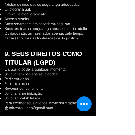
Adotamos medidas de segurança adequadas:
Criptografia SSL
Firewall e monitoramento
Acesso restrito
Armazenamento em servidores seguros
Boas práticas de segurança para conteúdo adulto
Os dados são armazenados apenas pelo tempo
necessário para as finalidades desta política.
9. SEUS DIREITOS COMO
TITULAR (LGPD)
O usuário pode, a qualquer momento:
Solicitar acesso aos seus dados
Pedir correção
Pedir exclusão
Revogar consentimento
Solicitar anonimização
Solicitar portabilidade
Para exercer seus direitos, envie solicitação para:
📩
mistressjuleah@gmail.com
10. CONTEÚDO ADULTO,
BDSM SEGURO E