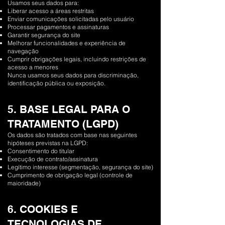
Usamos seus dados para:
Liberar acesso a áreas restritas
Enviar comunicações solicitadas pelo usuário
Processar pagamentos e assinaturas
Garantir segurança do site
Melhorar funcionalidades e experiência de
navegação
Cumprir obrigações legais, incluindo restrições de
acesso a menores
Nunca usamos seus dados para discriminação,
identificação pública ou exposição.
5. BASE LEGAL PARA O
TRATAMENTO (LGPD)
Os dados são tratados com base nas seguintes
hipóteses previstas na LGPD:
Consentimento do titular
Execução de contrato/assinatura
Legítimo interesse (segmentação, segurança do site)
Cumprimento de obrigação legal (controle de
maioridade)
6. COOKIES E
TECNOLOGIAS DE