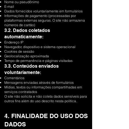
Nome ou pseudônimo
E-mail
Dados fornecidos voluntariamente em formulários
Informações de pagamento (processadas por
plataformas externas seguras. O site não armazena
números de cartão)
3.2. Dados coletados
automaticamente:
Endereço IP
Navegador, dispositivo e sistema operacional
Cookies de sessão
Geolocalização aproximada
Tempo de permanência e páginas visitadas
3.3. Conteúdos enviados
voluntariamente:
Comentários
Mensagens enviadas através de formulários
Mídias, textos ou informações compartilhadas em
serviços contratados
O site não solicita e não coleta dados sensíveis para
outros fins além do uso descrito nesta política.
4. FINALIDADE DO USO DOS
DADOS