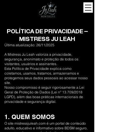
POLÍTICA DE PRIVACIDADE –
MISTRESS JU LEAH
Última atualização: 26/11/2025
A Mistress Ju Leah valoriza a privacidade,
segurança, anonimato e proteção de todos os
visitantes, usuários e assinantes.
Esta Política de Privacidade explica como
coletamos, usamos, tratamos, armazenamos e
protegemos seus dados pessoais ao acessar nosso
site.
Nosso compromisso é seguir rigorosamente a Lei
Geral de Proteção de Dados (Lei nº 13.709/2018
LGPD), além das boas práticas internacionais de
privacidade e segurança digital.
1. QUEM SOMOS
O site mistressjuleah.com é um portal de conteúdo
adulto, educativo e informativo sobre BDSM seguro,