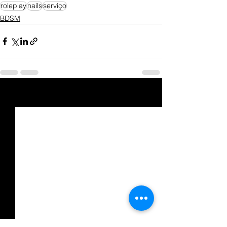
roleplay
nails
serviço
BDSM
Ver tudo
Posts recentes