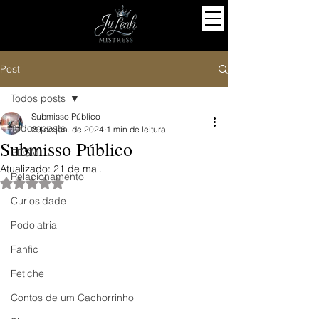
Post
Todos posts
Submisso Público
Todos posts
29 de jan. de 2024
1 min de leitura
Submisso Público
BDSM
Atualizado:
21 de mai.
Relacionamento
Avaliado com NaN de 5 estrelas.
Curiosidade
Podolatria
Fanfic
Fetiche
Contos de um Cachorrinho